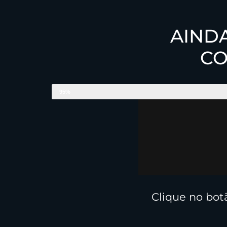
AIND
CO
QUASE CONCLUÍDO...
95%
Clique no bot