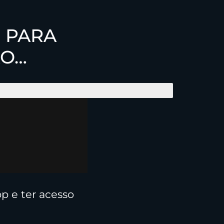
O
PARA
ÃO…
p e ter acesso