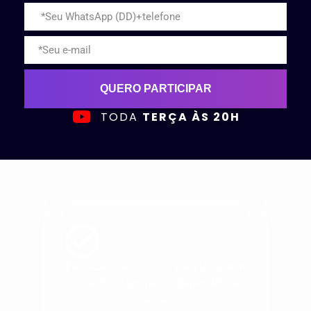
QUERO PARTICIPAR
TODA
TERÇA ÀS 20H
Técnicas e exercícios para destravar
os dedos e ter mais independência
no teclado.​​