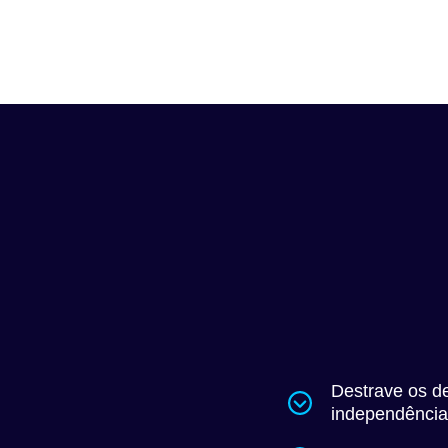
Destrave os d
independênci